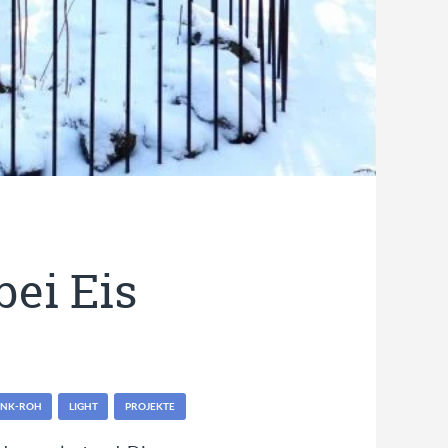
bei Eis
ANK-ROH
LIGHT
PROJEKTE