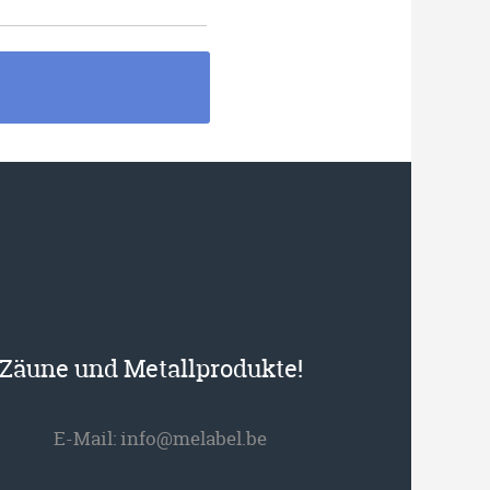
r Zäune und Metallprodukte!
E-Mail:
info@melabel.be