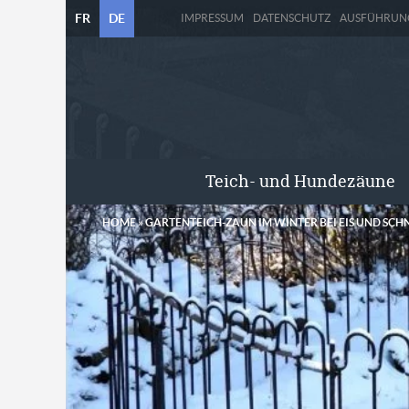
FR
DE
IMPRESSUM
DATENSCHUTZ
AUSFÜHRUN
Teich- und Hundezäune
HOME
»
GARTENTEICH-ZAUN IM WINTER BEI EIS UND SCH