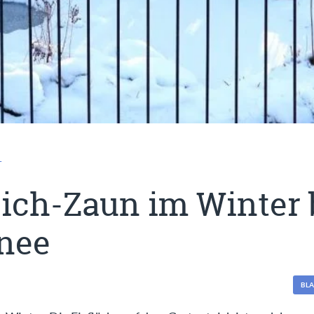
T
ich-Zaun im Winter 
nee
BL