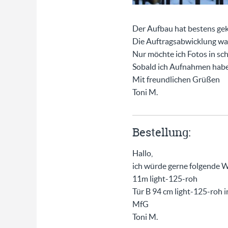
Der Aufbau hat bestens gekl
Die Auftragsabwicklung war
Nur möchte ich Fotos in sc
Sobald ich Aufnahmen habe 
Mit freundlichen Grüßen
Toni M.
Bestellung:
Hallo,
ich würde gerne folgende W
11m light-125-roh
Tür B 94 cm light-125-roh i
MfG
Toni M.