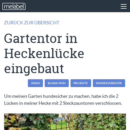
ZURÜCK ZUR ÜBERSICHT
Gartentor in
Heckenlücke
eingebaut
ANNO
BLANK-ROH
PROJEKTE
SONDERZUBEHÖR
Um meinen Garten hundesicher zu machen, habe ich die 2
Lücken in meiner Hecke mit 2 Steckzauntoren verschlossen.