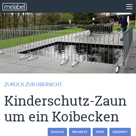
ZURÜCK ZUR ÜBERSICHT
Kinderschutz-Zaun
um ein Koibecken
POOLFIX
PROJEKTE
TIERE
VERZINKT