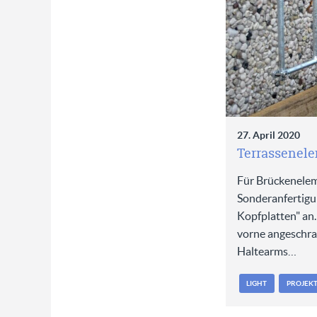
27. April 2020
Terrassenele
Für Brückenelem
Sonderanfertigu
Kopfplatten" an
vorne angeschra
Haltearms…
LIGHT
PROJEK