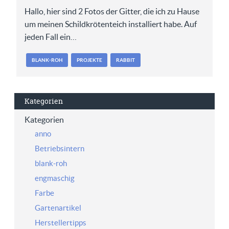
Hallo, hier sind 2 Fotos der Gitter, die ich zu Hause
um meinen Schildkrötenteich installiert habe. Auf
jeden Fall ein…
BLANK-ROH
PROJEKTE
RABBIT
Kategorien
Kategorien
anno
Betriebsintern
blank-roh
engmaschig
Farbe
Gartenartikel
Herstellertipps