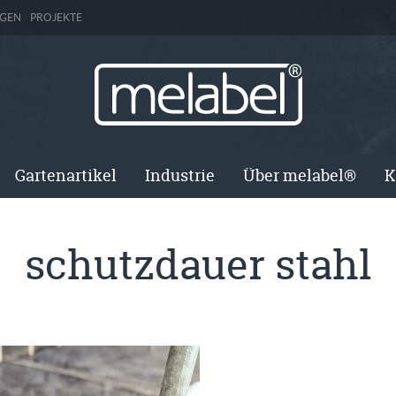
GEN
PROJEKTE
Gartenartikel
Industrie
Über melabel®
K
schutzdauer stahl