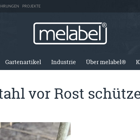
ÜHRUNGEN
PROJEKTE
Gartenartikel
Industrie
Über melabel®
K
tahl vor Rost schütz