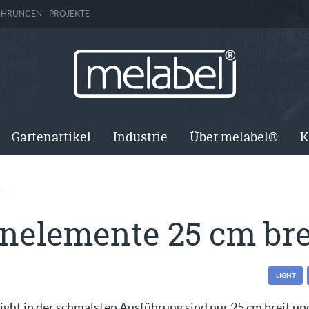
ÜHRUNGEN
PROJEKTE
Gartenartikel
Industrie
Über melabel®
K
T
nelemente 25 cm bre
LIGHT
ight in der schmalsten Ausführung sind nur 25 cm breit u