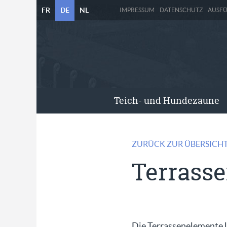
FR
DE
NL
IMPRESSUM
DATENSCHUTZ
AUSF
Teich- und Hundezäune
ZURÜCK ZUR ÜBERSICH
Terrasse
Die Terrassenelemente l