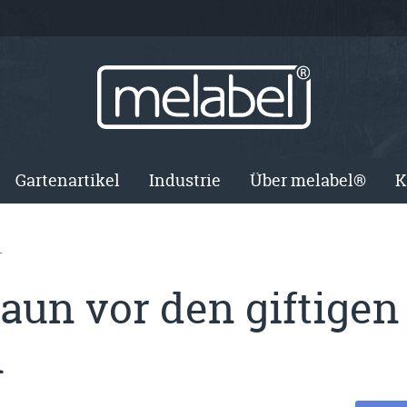
Gartenartikel
Industrie
Über melabel®
K
T
un vor den giftigen
n