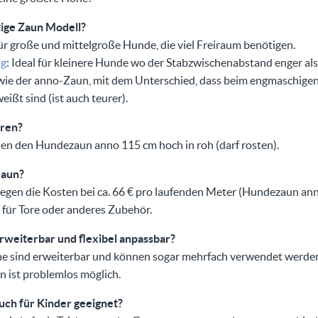
tige Zaun Modell?
für große und mittelgroße Hunde, die viel Freiraum benötigen.
ig
: Ideal für kleinere Hunde wo der Stabzwischenabstand enger als 9
wie der anno-Zaun, mit dem Unterschied, dass beim engmaschigen
ißt sind (ist auch teurer).
eren?
en den Hundezaun anno 115 cm hoch in roh (darf rosten).
zaun?
iegen die Kosten bei ca. 66 € pro laufenden Meter (Hundezaun an
für Tore oder anderes Zubehör.
rweiterbar und flexibel anpassbar?
une sind erweiterbar und können sogar mehrfach verwendet werde
 ist problemlos möglich.
uch für Kinder geeignet?