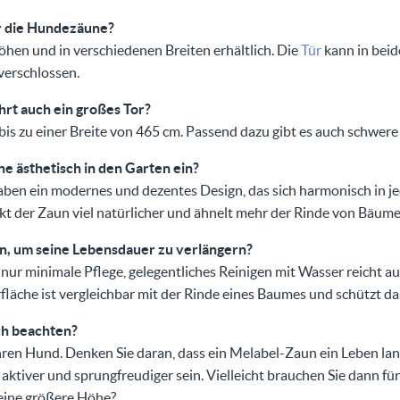
ür die Hundezäune?
nhöhen und in verschiedenen Breiten erhältlich. Die
Tür
kann in beid
verschlossen.
ahrt auch ein großes Tor?
bis zu einer Breite von 465 cm. Passend dazu gibt es auch schwer
ne ästhetisch in den Garten ein?
en ein modernes und dezentes Design, das sich harmonisch in je
rkt der Zaun viel natürlicher und ähnelt mehr der Rinde von Bäum
un, um seine Lebensdauer zu verlängern?
ur minimale Pflege, gelegentliches Reinigen mit Wasser reicht au
fläche ist vergleichbar mit der Rinde eines Baumes und schützt das
ch beachten?
hren Hund. Denken Sie daran, dass ein Melabel-Zaun ein Leben lan
aktiver und sprungfreudiger sein. Vielleicht brauchen Sie dann f
eine größere Höhe?