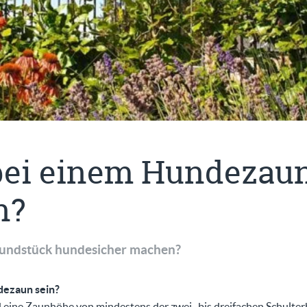
 bei einem Hundezau
n?
rundstück hundesicher machen?
dezaun sein?
 eine Zaunhöhe von mindestens der zwei- bis dreifachen Schulte