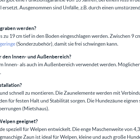
l ersetzt. Ausgenommen sind Unfälle, z.B. durch einen umstürzen
rgraben werden?
 zu 19 cm tief in den Boden eingeschlagen werden. Zwischen 9 cm
geringe
(Sonderzubehör), damit sie frei schwingen kann.
für den Innen- und Außenbereich?
m Innen- als auch im Außenbereich verwendet werden. Möglicherw
.
stallation?
 und schnell zu montieren. Die Zaunelemente werden mit Verbind
den für festen Halt und Stabilität sorgen. Die Hundezäune eignen
perrungen (Mietshaus).
Welpen geeignet?
 speziell für Welpen entwickelt. Die enge Maschenweite von 4,3
gmaschige Zaun ist ideal für Welpen, kleine und auch große Hund