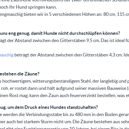
 hoch Ihr Hund springen kann.
ngmaschig bieten wir in 5 verschiedenen Höhen an: 80 cm, 115 c
auns eng genug, damit Hunde nicht durchschlüpfen können?
ägt der Abstand zwischen den Gitterstäben 9,5 cm. Das ist ideal f
aschig
beträgt der Abstand zwischen den Gitterstäben 4,3 cm. Ide
bestehen die Zäune?
 hochwertigem, witterungsbeständigem Stahl, der langlebig und pf
roh, er rostet dann und hält aufgrund seiner massiven Bauweise 
nen Rost mag, kann den Zaun auch feuerverzinkt bestellen, was et
genug, um dem Druck eines Hundes standzuhalten?
 werden die Verbindungsstäbe bis zu 480 mm in den Boden geram
 aber auch bei starkem Sturm nicht um. Die Zäune bestehen aus seh
l gibt eine Funktionsgarantie von 10 Jahren, bei einem Riss in 