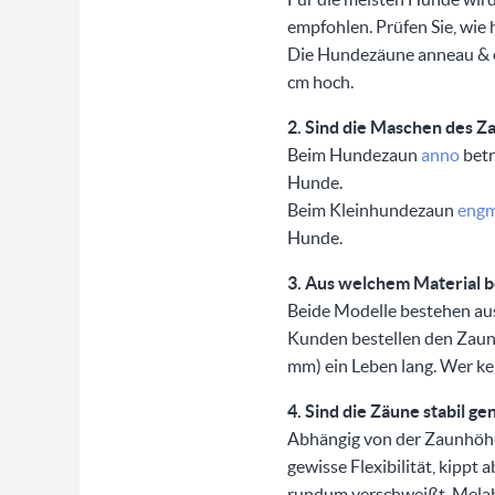
empfohlen. Prüfen Sie, wie
Die Hundezäune anneau & e
cm hoch.
2. Sind die Maschen des Z
Beim Hundezaun
anno
betr
Hunde.
Beim Kleinhundezaun
engm
Hunde.
3. Aus welchem Material 
Beide Modelle bestehen aus
Kunden bestellen den Zaun 
mm) ein Leben lang. Wer kei
4. Sind die Zäune stabil 
Abhängig von der Zaunhöhe
gewisse Flexibilität, kippt
rundum verschweißt. Melabe