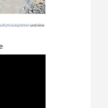
aufschraubplatten
und eine
e