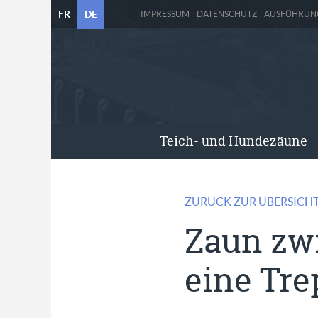
FR
DE
IMPRESSUM
DATENSCHUTZ
AUSFÜHRUN
Teich- und Hundezäune
ZURÜCK ZUR ÜBERSICH
Zaun zw
eine Tre