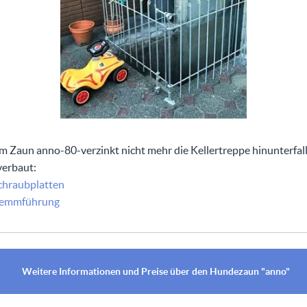
 Zaun anno-80-verzinkt nicht mehr die Kellertreppe hinunterfall
erbaut:
chraubplatten
lemmführung
Weitere Informationen und Preise über den Hundezaun "anno"