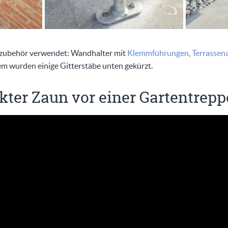
rzubehör verwendet: Wandhalter mit
Klemmführungen
,
Terrassen
em wurden einige Gitterstäbe unten gekürzt.
kter Zaun vor einer Gartentrepp