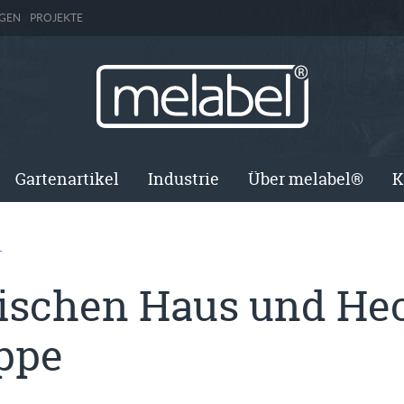
GEN
PROJEKTE
Gartenartikel
Industrie
Über melabel®
K
T
ischen Haus und He
ppe