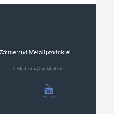
r Zäune und Metallprodukte!
E-Mail:
info@melabel.be
YouTube