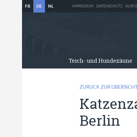
FR
DE
NL
IMPRESSUM
DATENSCHUTZ
AUSF
Teich- und Hundezäune
ZURÜCK ZUR ÜBERSICH
Katzenz
Berlin