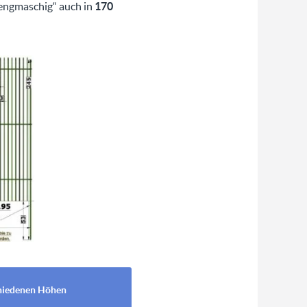
„engmaschig“ auch in
170
chiedenen Höhen