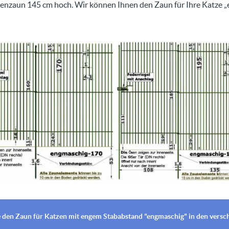
tzenzaun 145 cm hoch. Wir können Ihnen den Zaun für Ihre Katze 
ie den Zaun für Katzen mit engem Stababstand "engmaschig" in den vers