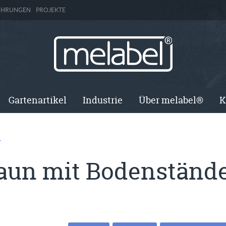
ÜHRUNGEN
PROJEKTE
Gartenartikel
Industrie
Über melabel®
K
T
aun mit Bodenstände