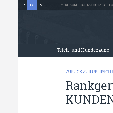
FR
DE
NL
IMPRESSUM
DATENSCHUTZ
AUSF
Teich- und Hundezäune
ZURÜCK ZUR ÜBERSICH
Rankgerü
KUNDE