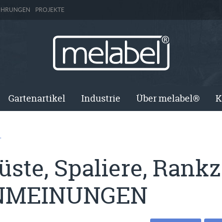
ÜHRUNGEN
PROJEKTE
Gartenartikel
Industrie
Über melabel®
K
T
ste, Spaliere, Rank
NMEINUNGEN