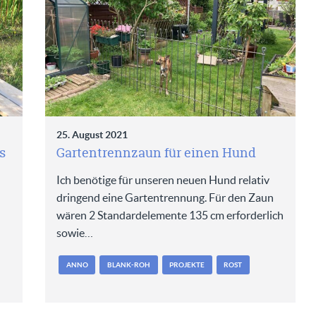
25. August 2021
s
Gartentrennzaun für einen Hund
Ich benötige für unseren neuen Hund relativ
dringend eine Gartentrennung. Für den Zaun
wären 2 Standardelemente 135 cm erforderlich
sowie…
ANNO
BLANK-ROH
PROJEKTE
ROST