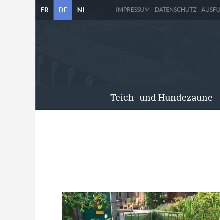
FR
DE
NL
IMPRESSUM
DATENSCHUTZ
AUSF
Teich- und Hundezäune