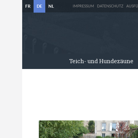
FR
DE
NL
IMPRESSUM
DATENSCHUTZ
AUSF
Teich- und Hundezäune