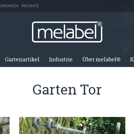
ÜHRUNGEN
PROJEKTE
Gartenartikel
Industrie
Über melabel®
K
Garten Tor