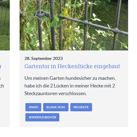
28. September 2023
r
Gartentor in Heckenlücke eingebaut
n
Um meinen Garten hundesicher zu machen,
ch
habe ich die 2 Lücken in meiner Hecke mit 2
Steckzauntoren verschlossen.
ANNO
BLANK-ROH
PROJEKTE
SONDERZUBEHÖR