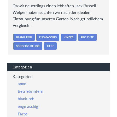
Da wir neuerdings einen lebhaften Jack Russell-
Welpen haben suchten wir nach der idealen
Einzäunung für unseren Garten. Nach gründlichem
Vergleich…
BLANK-ROH
ENGMASCHIG
KINDER
PROJEKTE
SONDERZUBEHÖR
TIERE
Kategorien
Kategorien
anno
Betriebsintern
blank-roh
engmaschig
Farbe