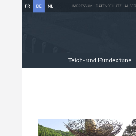
FR
DE
NL
IMPRESSUM
DATENSCHUTZ
AUSF
Teich- und Hundezäune