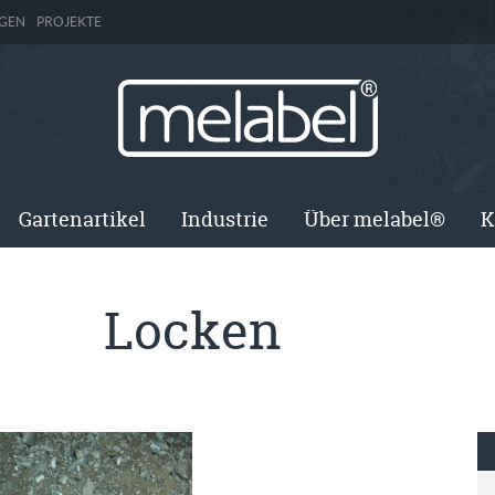
GEN
PROJEKTE
Gartenartikel
Industrie
Über melabel®
K
Locken