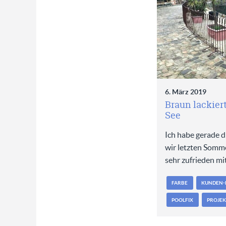
6. März 2019
Braun lackier
See
Ich habe gerade di
wir letzten Somme
sehr zufrieden mit
FARBE
KUNDEN-
POOLFIX
PROJEK