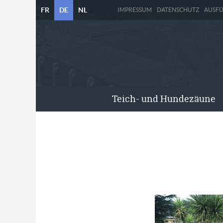
FR
DE
NL
IMPRESSUM
DATENSCHUTZ
AUSF
Teich- und Hundezäune