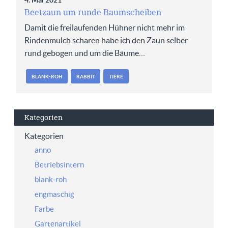
4. Mai 2021
Beetzaun um runde Baumscheiben
Damit die freilaufenden Hühner nicht mehr im
Rindenmulch scharen habe ich den Zaun selber
rund gebogen und um die Bäume…
BLANK-ROH
RABBIT
TIERE
Kategorien
Kategorien
anno
Betriebsintern
blank-roh
engmaschig
Farbe
Gartenartikel