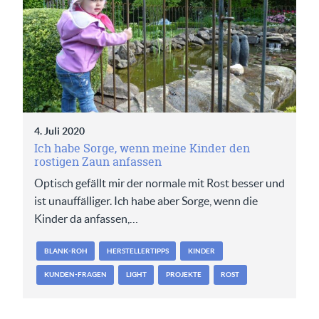
4. Juli 2020
Ich habe Sorge, wenn meine Kinder den
rostigen Zaun anfassen
Optisch gefällt mir der normale mit Rost besser und
ist unauffälliger. Ich habe aber Sorge, wenn die
Kinder da anfassen,…
BLANK-ROH
HERSTELLERTIPPS
KINDER
KUNDEN-FRAGEN
LIGHT
PROJEKTE
ROST