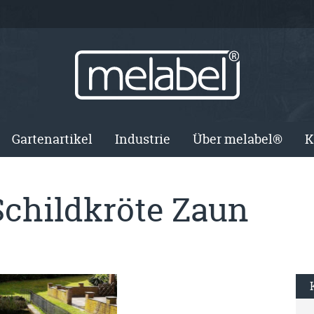
Gartenartikel
Industrie
Über melabel®
K
Schildkröte Zaun