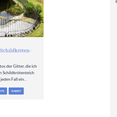
n Schildkröten-
tos der Gitter, die ich
 Schildkrötenteich
f jeden Fall ein…
KTE
RABBIT