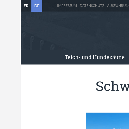
FR
DE
IMPRESSUM
DATENSCHUTZ
AUSFÜHRUN
Teich- und Hundezäune
Schw