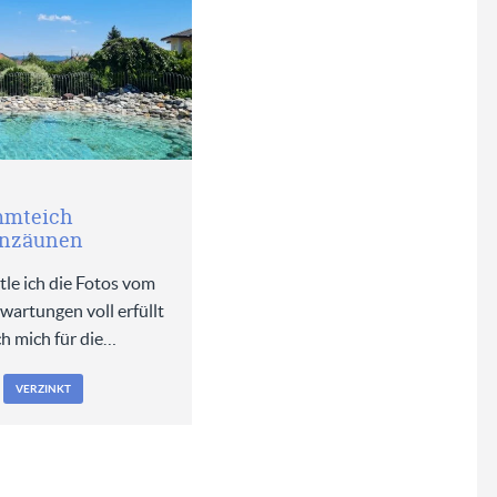
mmteich
inzäunen
le ich die Fotos vom
wartungen voll erfüllt
ch mich für die…
VERZINKT