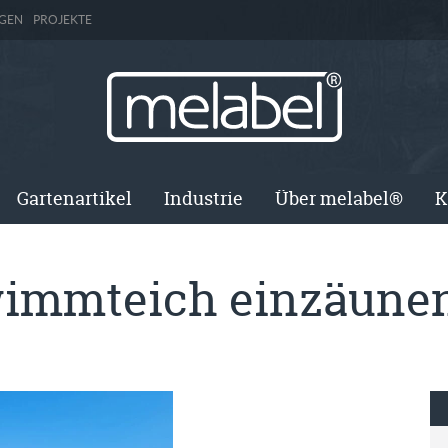
GEN
PROJEKTE
Gartenartikel
Industrie
Über melabel®
K
immteich einzäune