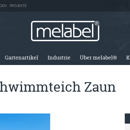
GEN
PROJEKTE
Gartenartikel
Industrie
Über melabel®
K
hwimmteich Zaun