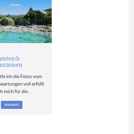
mmteich
inzäunen
le ich die Fotos vom
wartungen voll erfüllt
ch mich für die…
VERZINKT