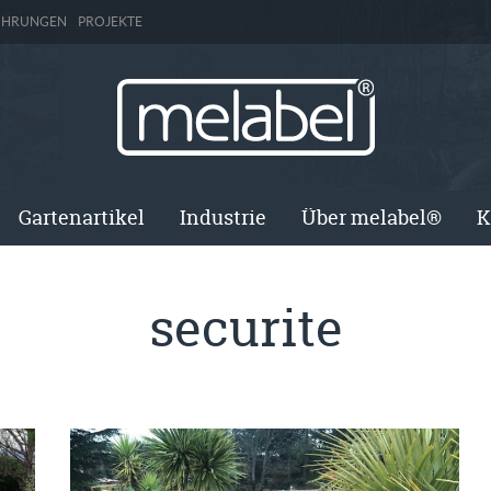
ÜHRUNGEN
PROJEKTE
Gartenartikel
Industrie
Über melabel®
K
securite