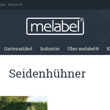
GEN
PROJEKTE
Gartenartikel
Industrie
Über melabel®
K
Seidenhühner