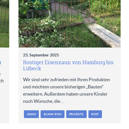
23. September 2025
r
Rostiger Eisenzaun von Hamburg bis
Lübeck
n
Wir sind sehr zufrieden mit Ihren Produkten
ch
und möchten unsere bisherigen „Bauten“
erweitern. Außerdem haben unsere Kinder
noch Wünsche, die…
ANNO
BLANK-ROH
PROJEKTE
ROST