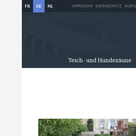
FR
DE
NL
IMPRESSUM
DATENSCHUTZ
AUSF
Teich- und Hundezäune