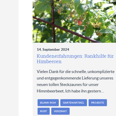
14. September 2024
Kundenerfahrungen: Rankhilfe für
Himbeeren
Vielen Dank für die schnelle, unkomplizierte
und entgegenkommende Lieferung unseres
neuen tollen Steckzaunes für unser
Himmbeerbeet. Ich habe ihn gestern…
BLANK-ROH
GARTENARTIKEL
PROJEKTE
ROST
VERZINKT