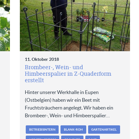
11. Oktober 2018
Brombeer-, Wein- und
Himbeerspalier in Z-Quaderform
erstellt
Hinter unserer Werkhalle in Eupen
(Ostbelgien) haben wir ein Beet mit
Fruchtsträuchern angelegt. Wir haben ein
Brombeer-, Wein- und Himbeerspalier…
BETRIEBSINTERN
BLANK-ROH
GARTENARTIKEL