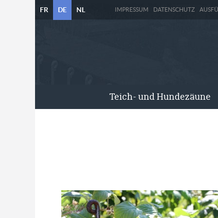
FR
DE
NL
IMPRESSUM
DATENSCHUTZ
AUSF
Teich- und Hundezäune