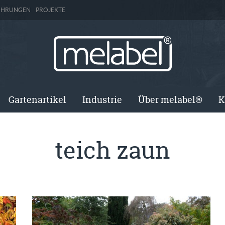
ÜHRUNGEN
PROJEKTE
Gartenartikel
Industrie
Über melabel®
K
teich zaun