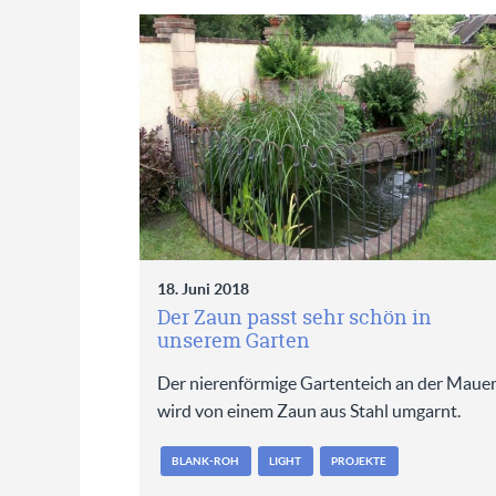
18. Juni 2018
Der Zaun passt sehr schön in
unserem Garten
Der nierenförmige Gartenteich an der Maue
wird von einem Zaun aus Stahl umgarnt.
BLANK-ROH
LIGHT
PROJEKTE