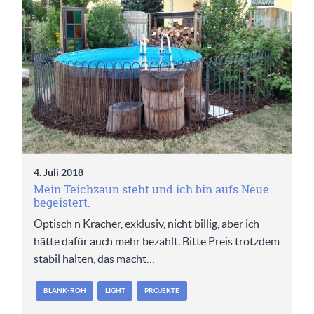
4. Juli 2018
Mein Teichzaun steht und ich bin aufs Neue
begeistert.
Optisch n Kracher, exklusiv, nicht billig, aber ich
hätte dafür auch mehr bezahlt. Bitte Preis trotzdem
stabil halten, das macht…
BLANK-ROH
LIGHT
PROJEKTE