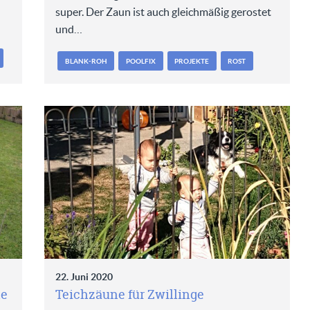
super. Der Zaun ist auch gleichmäßig gerostet
und…
BLANK-ROH
POOLFIX
PROJEKTE
ROST
22. Juni 2020
ne
Teichzäune für Zwillinge