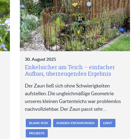
30. August 2025
Enkelsicher am Teich – einfacher
Aufbau, überzeugendes Ergebnis
Der Zaun ließ sich ohne Schwierigkeiten
aufstellen. Die ungleichmäßige Geometrie
unseres kleinen Gartenteichs war problemlos
nachvollziehbar. Der Zaun passt sehr…
BLANK-ROH
KUNDEN-ERFAHRUNGEN
LIGHT
PROJEKTE