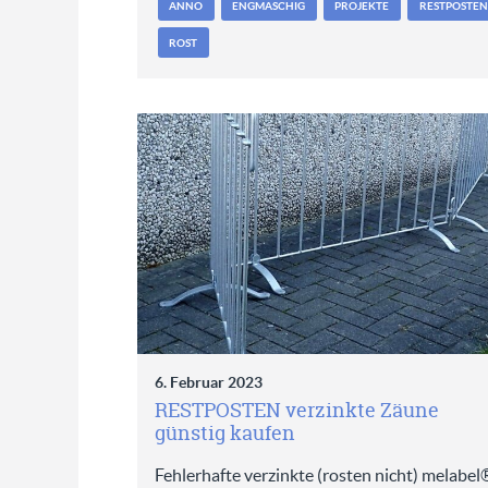
ANNO
ENGMASCHIG
PROJEKTE
RESTPOSTEN
ROST
6. Februar 2023
RESTPOSTEN verzinkte Zäune
günstig kaufen
Fehlerhafte verzinkte (rosten nicht) melabel