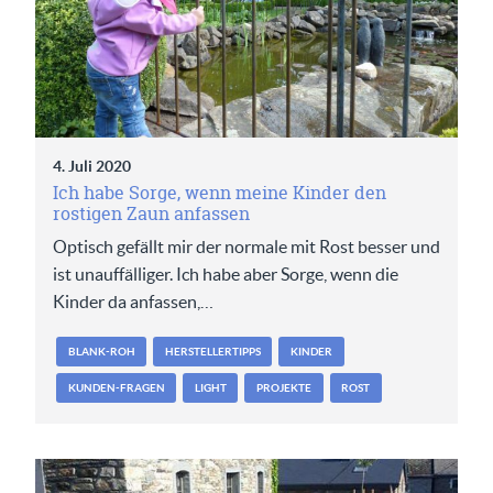
4. Juli 2020
Ich habe Sorge, wenn meine Kinder den
rostigen Zaun anfassen
Optisch gefällt mir der normale mit Rost besser und
ist unauffälliger. Ich habe aber Sorge, wenn die
Kinder da anfassen,…
BLANK-ROH
HERSTELLERTIPPS
KINDER
KUNDEN-FRAGEN
LIGHT
PROJEKTE
ROST