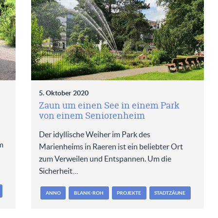
5. Oktober 2020
Zaun um einen See in einem Park
von einem Seniorenheim
Der idyllische Weiher im Park des
m
Marienheims in Raeren ist ein beliebter Ort
zum Verweilen und Entspannen. Um die
Sicherheit…
ANNO
BLANK-ROH
PROJEKTE
STADTZÄUNE